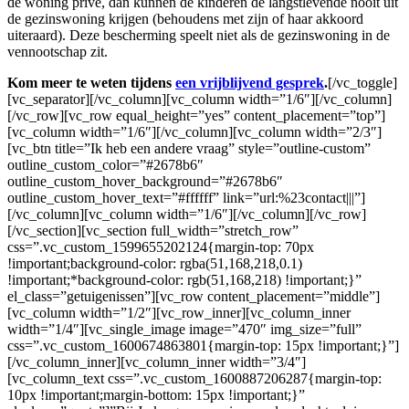
de woning privé, dan kunnen de kinderen de langstlevende nooit uit
de gezinswoning krijgen (behoudens met zijn of haar akkoord
uiteraard). Deze bescherming speelt niet als de gezinswoning in de
vennootschap zit.
Kom meer te weten tijdens
een vrijblijvend gesprek
.
[/vc_toggle]
[vc_separator][/vc_column][vc_column width=”1/6″][/vc_column]
[/vc_row][vc_row equal_height=”yes” content_placement=”top”]
[vc_column width=”1/6″][/vc_column][vc_column width=”2/3″]
[vc_btn title=”Ik heb een andere vraag” style=”outline-custom”
outline_custom_color=”#2678b6″
outline_custom_hover_background=”#2678b6″
outline_custom_hover_text=”#ffffff” link=”url:%23contact|||”]
[/vc_column][vc_column width=”1/6″][/vc_column][/vc_row]
[/vc_section][vc_section full_width=”stretch_row”
css=”.vc_custom_1599655202124{margin-top: 70px
!important;background-color: rgba(51,168,218,0.1)
!important;*background-color: rgb(51,168,218) !important;}”
el_class=”getuigenissen”][vc_row content_placement=”middle”]
[vc_column width=”1/2″][vc_row_inner][vc_column_inner
width=”1/4″][vc_single_image image=”470″ img_size=”full”
css=”.vc_custom_1600674863801{margin-top: 15px !important;}”]
[/vc_column_inner][vc_column_inner width=”3/4″]
[vc_column_text css=”.vc_custom_1600887206287{margin-top:
10px !important;margin-bottom: 15px !important;}”