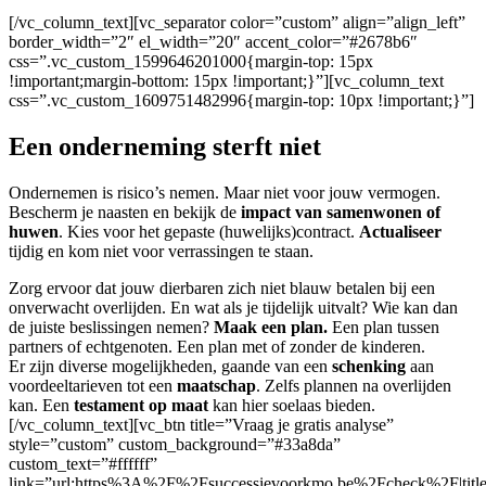
[/vc_column_text][vc_separator color=”custom” align=”align_left”
border_width=”2″ el_width=”20″ accent_color=”#2678b6″
css=”.vc_custom_1599646201000{margin-top: 15px
!important;margin-bottom: 15px !important;}”][vc_column_text
css=”.vc_custom_1609751482996{margin-top: 10px !important;}”]
Een onderneming sterft niet
Ondernemen is risico’s nemen. Maar niet voor jouw vermogen.
Bescherm je naasten en bekijk de
impact van samenwonen of
huwen
. Kies voor het gepaste (huwelijks)contract.
Actualiseer
tijdig en kom niet voor verrassingen te staan.
Zorg ervoor dat jouw dierbaren zich niet blauw betalen bij een
onverwacht overlijden. En wat als je tijdelijk uitvalt? Wie kan dan
de juiste beslissingen nemen?
Maak een plan.
Een plan tussen
partners of echtgenoten. Een plan met of zonder de kinderen.
Er zijn diverse mogelijkheden, gaande van een
schenking
aan
voordeeltarieven tot een
maatschap
. Zelfs plannen na overlijden
kan. Een
testament
op maat
kan hier soelaas bieden.
[/vc_column_text][vc_btn title=”Vraag je gratis analyse”
style=”custom” custom_background=”#33a8da”
custom_text=”#ffffff”
link=”url:https%3A%2F%2Fsuccessievoorkmo.be%2Fcheck%2F|tit