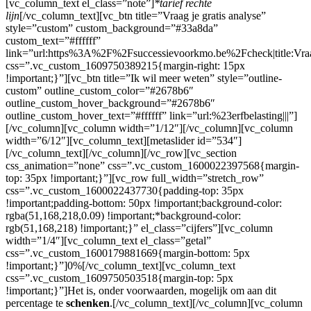
[vc_column_text el_class=”note”]
*tarief rechte
lijn
[/vc_column_text][vc_btn title=”Vraag je gratis analyse”
style=”custom” custom_background=”#33a8da”
custom_text=”#ffffff”
link=”url:https%3A%2F%2Fsuccessievoorkmo.be%2Fcheck|title:
css=”.vc_custom_1609750389215{margin-right: 15px
!important;}”][vc_btn title=”Ik wil meer weten” style=”outline-
custom” outline_custom_color=”#2678b6″
outline_custom_hover_background=”#2678b6″
outline_custom_hover_text=”#ffffff” link=”url:%23erfbelasting|||”]
[/vc_column][vc_column width=”1/12″][/vc_column][vc_column
width=”6/12″][vc_column_text][metaslider id=”534″]
[/vc_column_text][/vc_column][/vc_row][vc_section
css_animation=”none” css=”.vc_custom_1600022397568{margin-
top: 35px !important;}”][vc_row full_width=”stretch_row”
css=”.vc_custom_1600022437730{padding-top: 35px
!important;padding-bottom: 50px !important;background-color:
rgba(51,168,218,0.09) !important;*background-color:
rgb(51,168,218) !important;}” el_class=”cijfers”][vc_column
width=”1/4″][vc_column_text el_class=”getal”
css=”.vc_custom_1600179881669{margin-bottom: 5px
!important;}”]0%[/vc_column_text][vc_column_text
css=”.vc_custom_1609750503518{margin-top: 5px
!important;}”]Het is, onder voorwaarden, mogelijk om aan dit
percentage te
schenken
.[/vc_column_text][/vc_column][vc_column