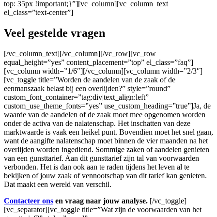
top: 35px !important;}”][vc_column][vc_column_text
el_class=”text-center”]
Veel gestelde vragen
[/vc_column_text][/vc_column][/vc_row][vc_row
equal_height=”yes” content_placement=”top” el_class=”faq”]
[vc_column width=”1/6″][/vc_column][vc_column width=”2/3″]
[vc_toggle title=”Worden de aandelen van de zaak of de
eenmanszaak belast bij een overlijden?” style=”round”
custom_font_container=”tag:div|text_align:left”
custom_use_theme_fonts=”yes” use_custom_heading=”true”]Ja, de
waarde van de aandelen of de zaak moet mee opgenomen worden
onder de activa van de nalatenschap. Het inschatten van deze
marktwaarde is vaak een heikel punt. Bovendien moet het snel gaan,
want de aangifte nalatenschap moet binnen de vier maanden na het
overlijden worden ingediend. Sommige zaken of aandelen genieten
van een gunsttarief. Aan dit gunsttarief zijn tal van voorwaarden
verbonden. Het is dan ook aan te raden tijdens het leven al te
bekijken of jouw zaak of vennootschap van dit tarief kan genieten.
Dat maakt een wereld van verschil.
Contacteer ons
en vraag naar jouw analyse.
[/vc_toggle]
[vc_separator][vc_toggle title=”Wat zijn de voorwaarden van het