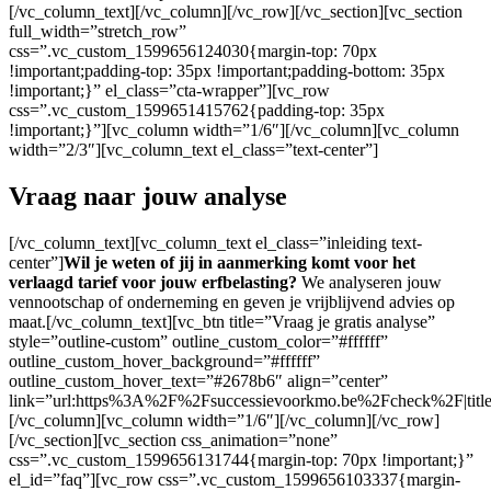
[/vc_column_text][/vc_column][/vc_row][/vc_section][vc_section
full_width=”stretch_row”
css=”.vc_custom_1599656124030{margin-top: 70px
!important;padding-top: 35px !important;padding-bottom: 35px
!important;}” el_class=”cta-wrapper”][vc_row
css=”.vc_custom_1599651415762{padding-top: 35px
!important;}”][vc_column width=”1/6″][/vc_column][vc_column
width=”2/3″][vc_column_text el_class=”text-center”]
Vraag naar jouw analyse
[/vc_column_text][vc_column_text el_class=”inleiding text-
center”]
Wil je weten of jij in aanmerking komt voor het
verlaagd tarief voor jouw erfbelasting?
We analyseren jouw
vennootschap of onderneming en geven je vrijblijvend advies op
maat.[/vc_column_text][vc_btn title=”Vraag je gratis analyse”
style=”outline-custom” outline_custom_color=”#ffffff”
outline_custom_hover_background=”#ffffff”
outline_custom_hover_text=”#2678b6″ align=”center”
link=”url:https%3A%2F%2Fsuccessievoorkmo.be%2Fcheck%2F|tit
[/vc_column][vc_column width=”1/6″][/vc_column][/vc_row]
[/vc_section][vc_section css_animation=”none”
css=”.vc_custom_1599656131744{margin-top: 70px !important;}”
el_id=”faq”][vc_row css=”.vc_custom_1599656103337{margin-