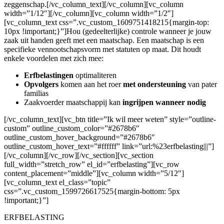
zeggenschap.[/vc_column_text][/vc_column][vc_column
width=”1/12″][/vc_column][vc_column width=”1/2″]
[vc_column_text css=”.vc_custom_1609751418215{margin-top:
10px !important;}”]Hou (gedeelterlijke) controle wanneer je jouw
zaak uit handen geeft met een maatschap. Een maatschap is een
specifieke vennootschapsvorm met statuten op maat. Dit houdt
enkele voordelen met zich mee:
Erfbelastingen
optimaliteren
Opvolgers
komen aan het roer
met ondersteuning
van pater
familias
Zaakvoerder maatschappij kan
ingrijpen wanneer nodig
[/vc_column_text][vc_btn title=”Ik wil meer weten” style=”outline-
custom” outline_custom_color=”#2678b6″
outline_custom_hover_background=”#2678b6″
outline_custom_hover_text=”#ffffff” link=”url:%23erfbelasting|||”]
[/vc_column][/vc_row][/vc_section][vc_section
full_width=”stretch_row” el_id=”erfbelasting”][vc_row
content_placement=”middle”][vc_column width=”5/12″]
[vc_column_text el_class=”topic”
css=”.vc_custom_1599726617525{margin-bottom: 5px
!important;}”]
ERFBELASTING