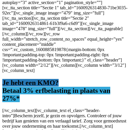
autoplay=”3″ active_section=”1″ pagination_style=””]
[vc_tta_section title=”Sectie 1″ tab_id=”1600926314830-71be3035-
92ec”][vc_single_image image=”479″ img_size=”full”]
[/vc_tta_section][vc_tta_section title=”Sectie 2″
tab_id=”1600926314861-61b3f9a6-c6d9″][vc_single_image
image=”478″ img_size=”full”][/vc_tta_section][/vc_tta_pageable]
[/vc_column][/vc_row][vc_row
full_width=”stretch_row_content_no_spaces” equal_height=”yes”
content_placement=”middle”
css=”.vc_custom_1600885819878{margin-bottom: 0px
!important;padding-top: 0px !important;padding-right: 0px
!important;padding-bottom: 0px !important;}” el_class=”header”]
[vc_column width=”2/12″][/vc_column][vc_column width=”3/12″]
[vc_column_text]
Je hebt een KMO?
Betaal 3% erfbelasting
in plaats van
27%*
[/vc_column_text][vc_column_text el_class=”header-
intro”]Bescherm jezelf, je gezin en opvolgers. Controleer of jouw
bedrijf kan genieten van een verlaagd tarief. Zorg voor gemoedsrust
over jouw onderneming en haar toekomst.[/vc_column_text]