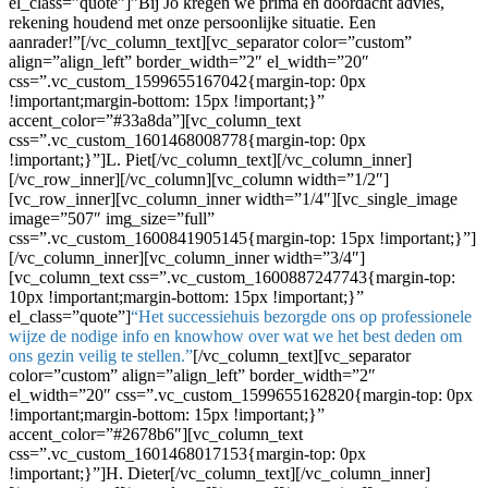
el_class=”quote”]”Bij Jo kregen we prima en doordacht advies,
rekening houdend met onze persoonlijke situatie. Een
aanrader!”[/vc_column_text][vc_separator color=”custom”
align=”align_left” border_width=”2″ el_width=”20″
css=”.vc_custom_1599655167042{margin-top: 0px
!important;margin-bottom: 15px !important;}”
accent_color=”#33a8da”][vc_column_text
css=”.vc_custom_1601468008778{margin-top: 0px
!important;}”]L. Piet[/vc_column_text][/vc_column_inner]
[/vc_row_inner][/vc_column][vc_column width=”1/2″]
[vc_row_inner][vc_column_inner width=”1/4″][vc_single_image
image=”507″ img_size=”full”
css=”.vc_custom_1600841905145{margin-top: 15px !important;}”]
[/vc_column_inner][vc_column_inner width=”3/4″]
[vc_column_text css=”.vc_custom_1600887247743{margin-top:
10px !important;margin-bottom: 15px !important;}”
el_class=”quote”]
“Het successiehuis bezorgde ons op professionele
wijze de nodige info en knowhow over wat we het best deden om
ons gezin veilig te stellen.”
[/vc_column_text][vc_separator
color=”custom” align=”align_left” border_width=”2″
el_width=”20″ css=”.vc_custom_1599655162820{margin-top: 0px
!important;margin-bottom: 15px !important;}”
accent_color=”#2678b6″][vc_column_text
css=”.vc_custom_1601468017153{margin-top: 0px
!important;}”]H. Dieter[/vc_column_text][/vc_column_inner]