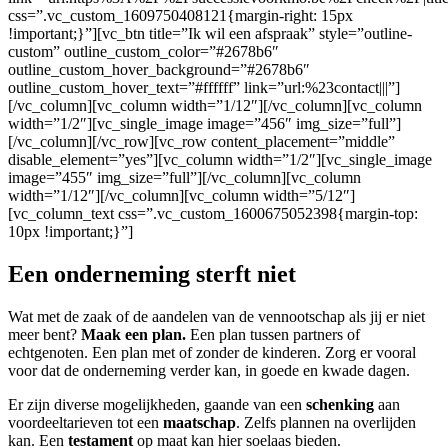
css=”.vc_custom_1609750408121{margin-right: 15px
!important;}”][vc_btn title=”Ik wil een afspraak” style=”outline-
custom” outline_custom_color=”#2678b6″
outline_custom_hover_background=”#2678b6″
outline_custom_hover_text=”#ffffff” link=”url:%23contact|||”]
[/vc_column][vc_column width=”1/12″][/vc_column][vc_column
width=”1/2″][vc_single_image image=”456″ img_size=”full”]
[/vc_column][/vc_row][vc_row content_placement=”middle”
disable_element=”yes”][vc_column width=”1/2″][vc_single_image
image=”455″ img_size=”full”][/vc_column][vc_column
width=”1/12″][/vc_column][vc_column width=”5/12″]
[vc_column_text css=”.vc_custom_1600675052398{margin-top:
10px !important;}”]
Een onderneming sterft niet
Wat met de zaak of de aandelen van de vennootschap als jij er niet
meer bent?
Maak een plan.
Een plan tussen partners of
echtgenoten. Een plan met of zonder de kinderen. Zorg er vooral
voor dat de onderneming verder kan, in goede en kwade dagen.
Er zijn diverse mogelijkheden, gaande van een
schenking
aan
voordeeltarieven tot een
maatschap
. Zelfs plannen na overlijden
kan. Een
testament
op maat kan hier soelaas bieden.