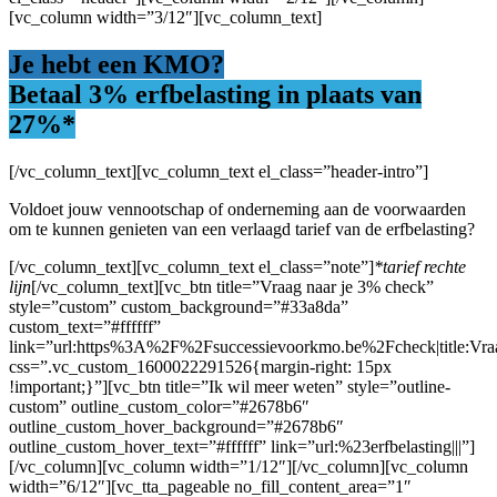
[vc_column width=”3/12″][vc_column_text]
Je hebt een KMO?
Betaal 3% erfbelasting
in plaats van
27%*
[/vc_column_text][vc_column_text el_class=”header-intro”]
Voldoet jouw vennootschap of onderneming aan de voorwaarden
om te kunnen genieten van een verlaagd tarief van de erfbelasting?
[/vc_column_text][vc_column_text el_class=”note”]
*tarief rechte
lijn
[/vc_column_text][vc_btn title=”Vraag naar je 3% check”
style=”custom” custom_background=”#33a8da”
custom_text=”#ffffff”
link=”url:https%3A%2F%2Fsuccessievoorkmo.be%2Fcheck|title:
css=”.vc_custom_1600022291526{margin-right: 15px
!important;}”][vc_btn title=”Ik wil meer weten” style=”outline-
custom” outline_custom_color=”#2678b6″
outline_custom_hover_background=”#2678b6″
outline_custom_hover_text=”#ffffff” link=”url:%23erfbelasting|||”]
[/vc_column][vc_column width=”1/12″][/vc_column][vc_column
width=”6/12″][vc_tta_pageable no_fill_content_area=”1″