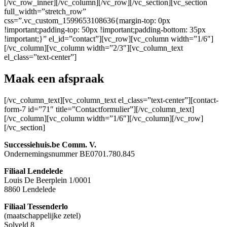
[/vc_row_inner][/vc_column][/vc_row][/vc_section][vc_section
full_width=”stretch_row”
css=”.vc_custom_1599653108636{margin-top: 0px
!important;padding-top: 50px !important;padding-bottom: 35px
!important;}” el_id=”contact”][vc_row][vc_column width=”1/6″]
[/vc_column][vc_column width=”2/3″][vc_column_text
el_class=”text-center”]
Maak een afspraak
[/vc_column_text][vc_column_text el_class=”text-center”][contact-
form-7 id=”71″ title=”Contactformulier”][/vc_column_text]
[/vc_column][vc_column width=”1/6″][/vc_column][/vc_row]
[/vc_section]
Successiehuis.be Comm. V.
Ondernemingsnummer BE0701.780.845
Filiaal Lendelede
Louis De Beerplein 1/0001
8860 Lendelede
Filiaal Tessenderlo
(maatschappelijke zetel)
Solveld 8