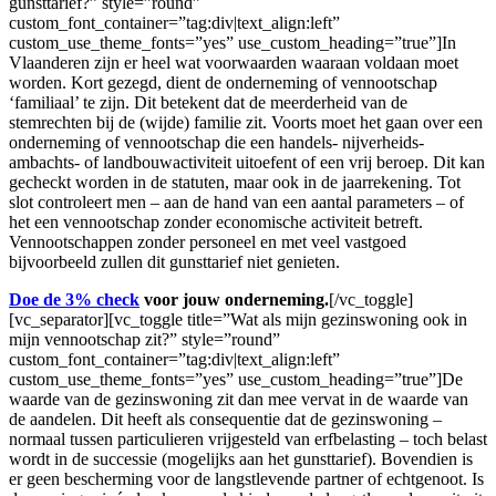
gunsttarief?” style=”round”
custom_font_container=”tag:div|text_align:left”
custom_use_theme_fonts=”yes” use_custom_heading=”true”]In
Vlaanderen zijn er heel wat voorwaarden waaraan voldaan moet
worden. Kort gezegd, dient de onderneming of vennootschap
‘familiaal’ te zijn. Dit betekent dat de meerderheid van de
stemrechten bij de (wijde) familie zit. Voorts moet het gaan over een
onderneming of vennootschap die een handels- nijverheids-
ambachts- of landbouwactiviteit uitoefent of een vrij beroep. Dit kan
gecheckt worden in de statuten, maar ook in de jaarrekening. Tot
slot controleert men – aan de hand van een aantal parameters – of
het een vennootschap zonder economische activiteit betreft.
Vennootschappen zonder personeel en met veel vastgoed
bijvoorbeeld zullen dit gunsttarief niet genieten.
Doe de 3% check
voor jouw onderneming.
[/vc_toggle]
[vc_separator][vc_toggle title=”Wat als mijn gezinswoning ook in
mijn vennootschap zit?” style=”round”
custom_font_container=”tag:div|text_align:left”
custom_use_theme_fonts=”yes” use_custom_heading=”true”]De
waarde van de gezinswoning zit dan mee vervat in de waarde van
de aandelen. Dit heeft als consequentie dat de gezinswoning –
normaal tussen particulieren vrijgesteld van erfbelasting – toch belast
wordt in de successie (mogelijks aan het gunsttarief). Bovendien is
er geen bescherming voor de langstlevende partner of echtgenoot. Is