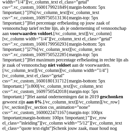
width=”1/4″][vc_column_text el_class=”getal”
css=”.vc_custom_1600179921849{margin-bottom: 5px
!important;}”]3%[/vc_column_text][vc_column_text
css=”.vc_custom_1609750513136{margin-top: 5px
!important;}”]Het percentage erfbelasting op jouw zaak of
vennootschap tarief rechte lijn, als je onderneming of vennootschap
aan
voorwaarden voldoet
.[/vc_column_text][/vc_column]
[vc_column width=”1/4″][vc_column_text el_class=”getal”
css=”.vc_custom_1600179950293{margin-bottom: 5px
!important;}”]27%[/vc_column_text][vc_column_text
css=”.vc_custom_1609750522285{margin-top: 5px
!important;}”]Het maximum percentage erfbelasting in rechte lijn als
je zaak of vennootschap
niet voldoet
aan de voorwaarden.
[/vc_column_text][/vc_column][vc_column width=”1/4″]
[vc_column_text el_class=”getal”
css=”.vc_custom_1600180131712{margin-bottom: 5px
!important;}”]
±
800[/vc_column_text][vc_column_text
css=”.vc_custom_1609750542018{margin-top: 5px
!important;}”]Het aantal ondernemingen dat in 2019
geschonken
geweest zijn
aan 0%
.[/vc_column_text][/vc_column][/vc_row]
[/vc_section][vc_section css_animation=”none”
css=”.vc_custom_1600022471167{margin-top: 100px
!important;margin-bottom: 100px !important;}”][vc_row
el_class=”inleiding”][vc_column width=”5/12″][vc_column_text
el_class=”quote text-right”]Schenk jouw zaak, maar houd nog