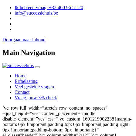
Ik heb een vraag: +32 460 96 51 20
info@successiehuis.be
Doorgaan naar inhoud
Main Navigation
Home
Erfbelasting
Veel gestelde vragen
Contact
Vraag jouw 3% check
[vc_row full_width=”stretch_row_content_no_spaces”
equal_height=”yes” content_placement=”middle”
disable_element=”yes” css=”.vc_custom_1601219002238{margin-
bottom: 0px !important;padding-top: 0px !important;padding-right:
0px !important;padding-bottom: 0px !important;}”
el_class=”header”][vc_column width=”2/12″][/vc_column]