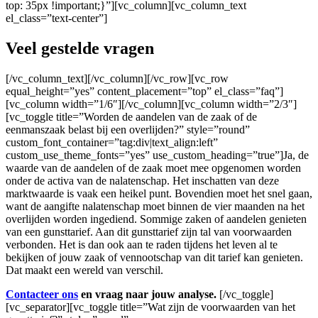
top: 35px !important;}”][vc_column][vc_column_text
el_class=”text-center”]
Veel gestelde vragen
[/vc_column_text][/vc_column][/vc_row][vc_row
equal_height=”yes” content_placement=”top” el_class=”faq”]
[vc_column width=”1/6″][/vc_column][vc_column width=”2/3″]
[vc_toggle title=”Worden de aandelen van de zaak of de
eenmanszaak belast bij een overlijden?” style=”round”
custom_font_container=”tag:div|text_align:left”
custom_use_theme_fonts=”yes” use_custom_heading=”true”]Ja, de
waarde van de aandelen of de zaak moet mee opgenomen worden
onder de activa van de nalatenschap. Het inschatten van deze
marktwaarde is vaak een heikel punt. Bovendien moet het snel gaan,
want de aangifte nalatenschap moet binnen de vier maanden na het
overlijden worden ingediend. Sommige zaken of aandelen genieten
van een gunsttarief. Aan dit gunsttarief zijn tal van voorwaarden
verbonden. Het is dan ook aan te raden tijdens het leven al te
bekijken of jouw zaak of vennootschap van dit tarief kan genieten.
Dat maakt een wereld van verschil.
Contacteer ons
en vraag naar jouw analyse.
[/vc_toggle]
[vc_separator][vc_toggle title=”Wat zijn de voorwaarden van het