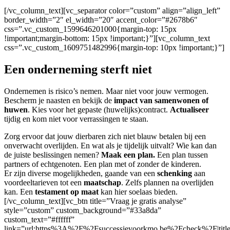
[/vc_column_text][vc_separator color=”custom” align=”align_left”
border_width=”2″ el_width=”20″ accent_color=”#2678b6″
css=”.vc_custom_1599646201000{margin-top: 15px
!important;margin-bottom: 15px !important;}”][vc_column_text
css=”.vc_custom_1609751482996{margin-top: 10px !important;}”]
Een onderneming sterft niet
Ondernemen is risico’s nemen. Maar niet voor jouw vermogen.
Bescherm je naasten en bekijk de
impact van samenwonen of
huwen
. Kies voor het gepaste (huwelijks)contract.
Actualiseer
tijdig en kom niet voor verrassingen te staan.
Zorg ervoor dat jouw dierbaren zich niet blauw betalen bij een
onverwacht overlijden. En wat als je tijdelijk uitvalt? Wie kan dan
de juiste beslissingen nemen?
Maak een plan.
Een plan tussen
partners of echtgenoten. Een plan met of zonder de kinderen.
Er zijn diverse mogelijkheden, gaande van een
schenking
aan
voordeeltarieven tot een
maatschap
. Zelfs plannen na overlijden
kan. Een
testament
op maat
kan hier soelaas bieden.
[/vc_column_text][vc_btn title=”Vraag je gratis analyse”
style=”custom” custom_background=”#33a8da”
custom_text=”#ffffff”
link=”url:https%3A%2F%2Fsuccessievoorkmo.be%2Fcheck%2F|tit