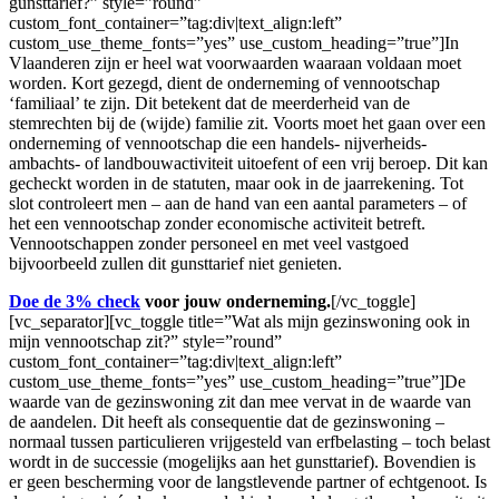
gunsttarief?” style=”round”
custom_font_container=”tag:div|text_align:left”
custom_use_theme_fonts=”yes” use_custom_heading=”true”]In
Vlaanderen zijn er heel wat voorwaarden waaraan voldaan moet
worden. Kort gezegd, dient de onderneming of vennootschap
‘familiaal’ te zijn. Dit betekent dat de meerderheid van de
stemrechten bij de (wijde) familie zit. Voorts moet het gaan over een
onderneming of vennootschap die een handels- nijverheids-
ambachts- of landbouwactiviteit uitoefent of een vrij beroep. Dit kan
gecheckt worden in de statuten, maar ook in de jaarrekening. Tot
slot controleert men – aan de hand van een aantal parameters – of
het een vennootschap zonder economische activiteit betreft.
Vennootschappen zonder personeel en met veel vastgoed
bijvoorbeeld zullen dit gunsttarief niet genieten.
Doe de 3% check
voor jouw onderneming.
[/vc_toggle]
[vc_separator][vc_toggle title=”Wat als mijn gezinswoning ook in
mijn vennootschap zit?” style=”round”
custom_font_container=”tag:div|text_align:left”
custom_use_theme_fonts=”yes” use_custom_heading=”true”]De
waarde van de gezinswoning zit dan mee vervat in de waarde van
de aandelen. Dit heeft als consequentie dat de gezinswoning –
normaal tussen particulieren vrijgesteld van erfbelasting – toch belast
wordt in de successie (mogelijks aan het gunsttarief). Bovendien is
er geen bescherming voor de langstlevende partner of echtgenoot. Is