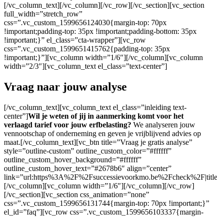
[/vc_column_text][/vc_column][/vc_row][/vc_section][vc_section
full_width=”stretch_row”
css=”.vc_custom_1599656124030{margin-top: 70px
!important;padding-top: 35px !important;padding-bottom: 35px
!important;}” el_class=”cta-wrapper”][vc_row
css=”.vc_custom_1599651415762{padding-top: 35px
!important;}”][vc_column width=”1/6″][/vc_column][vc_column
width=”2/3″][vc_column_text el_class=”text-center”]
Vraag naar jouw analyse
[/vc_column_text][vc_column_text el_class=”inleiding text-
center”]
Wil je weten of jij in aanmerking komt voor het
verlaagd tarief voor jouw erfbelasting?
We analyseren jouw
vennootschap of onderneming en geven je vrijblijvend advies op
maat.[/vc_column_text][vc_btn title=”Vraag je gratis analyse”
style=”outline-custom” outline_custom_color=”#ffffff”
outline_custom_hover_background=”#ffffff”
outline_custom_hover_text=”#2678b6″ align=”center”
link=”url:https%3A%2F%2Fsuccessievoorkmo.be%2Fcheck%2F|tit
[/vc_column][vc_column width=”1/6″][/vc_column][/vc_row]
[/vc_section][vc_section css_animation=”none”
css=”.vc_custom_1599656131744{margin-top: 70px !important;}”
el_id=”faq”][vc_row css=”.vc_custom_1599656103337{margin-