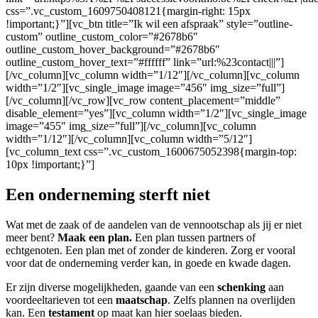
css=”.vc_custom_1609750408121{margin-right: 15px
!important;}”][vc_btn title=”Ik wil een afspraak” style=”outline-
custom” outline_custom_color=”#2678b6″
outline_custom_hover_background=”#2678b6″
outline_custom_hover_text=”#ffffff” link=”url:%23contact|||”]
[/vc_column][vc_column width=”1/12″][/vc_column][vc_column
width=”1/2″][vc_single_image image=”456″ img_size=”full”]
[/vc_column][/vc_row][vc_row content_placement=”middle”
disable_element=”yes”][vc_column width=”1/2″][vc_single_image
image=”455″ img_size=”full”][/vc_column][vc_column
width=”1/12″][/vc_column][vc_column width=”5/12″]
[vc_column_text css=”.vc_custom_1600675052398{margin-top:
10px !important;}”]
Een onderneming sterft niet
Wat met de zaak of de aandelen van de vennootschap als jij er niet
meer bent?
Maak een plan.
Een plan tussen partners of
echtgenoten. Een plan met of zonder de kinderen. Zorg er vooral
voor dat de onderneming verder kan, in goede en kwade dagen.
Er zijn diverse mogelijkheden, gaande van een
schenking
aan
voordeeltarieven tot een
maatschap
. Zelfs plannen na overlijden
kan. Een
testament
op maat kan hier soelaas bieden.