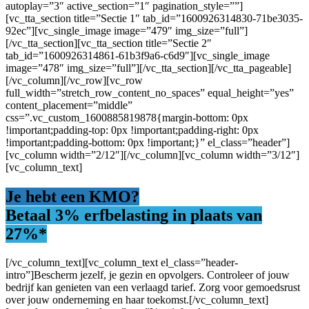
autoplay=”3″ active_section=”1″ pagination_style=””]
[vc_tta_section title=”Sectie 1″ tab_id=”1600926314830-71be3035-
92ec”][vc_single_image image=”479″ img_size=”full”]
[/vc_tta_section][vc_tta_section title=”Sectie 2″
tab_id=”1600926314861-61b3f9a6-c6d9″][vc_single_image
image=”478″ img_size=”full”][/vc_tta_section][/vc_tta_pageable]
[/vc_column][/vc_row][vc_row
full_width=”stretch_row_content_no_spaces” equal_height=”yes”
content_placement=”middle”
css=”.vc_custom_1600885819878{margin-bottom: 0px
!important;padding-top: 0px !important;padding-right: 0px
!important;padding-bottom: 0px !important;}” el_class=”header”]
[vc_column width=”2/12″][/vc_column][vc_column width=”3/12″]
[vc_column_text]
Je hebt een KMO?
Betaal 3% erfbelasting
in plaats van
27%*
[/vc_column_text][vc_column_text el_class=”header-
intro”]Bescherm jezelf, je gezin en opvolgers. Controleer of jouw
bedrijf kan genieten van een verlaagd tarief. Zorg voor gemoedsrust
over jouw onderneming en haar toekomst.[/vc_column_text]