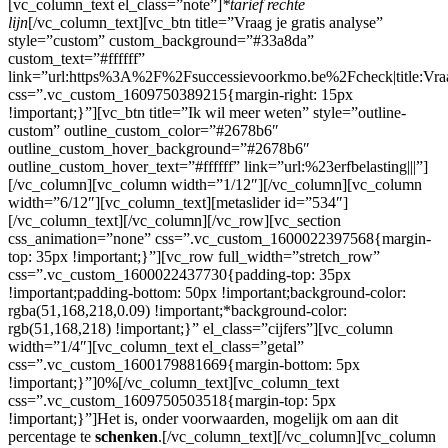
[vc_column_text el_class=”note”]
*tarief rechte
lijn
[/vc_column_text][vc_btn title=”Vraag je gratis analyse”
style=”custom” custom_background=”#33a8da”
custom_text=”#ffffff”
link=”url:https%3A%2F%2Fsuccessievoorkmo.be%2Fcheck|title:
css=”.vc_custom_1609750389215{margin-right: 15px
!important;}”][vc_btn title=”Ik wil meer weten” style=”outline-
custom” outline_custom_color=”#2678b6″
outline_custom_hover_background=”#2678b6″
outline_custom_hover_text=”#ffffff” link=”url:%23erfbelasting|||”]
[/vc_column][vc_column width=”1/12″][/vc_column][vc_column
width=”6/12″][vc_column_text][metaslider id=”534″]
[/vc_column_text][/vc_column][/vc_row][vc_section
css_animation=”none” css=”.vc_custom_1600022397568{margin-
top: 35px !important;}”][vc_row full_width=”stretch_row”
css=”.vc_custom_1600022437730{padding-top: 35px
!important;padding-bottom: 50px !important;background-color:
rgba(51,168,218,0.09) !important;*background-color:
rgb(51,168,218) !important;}” el_class=”cijfers”][vc_column
width=”1/4″][vc_column_text el_class=”getal”
css=”.vc_custom_1600179881669{margin-bottom: 5px
!important;}”]0%[/vc_column_text][vc_column_text
css=”.vc_custom_1609750503518{margin-top: 5px
!important;}”]Het is, onder voorwaarden, mogelijk om aan dit
percentage te
schenken
.[/vc_column_text][/vc_column][vc_column