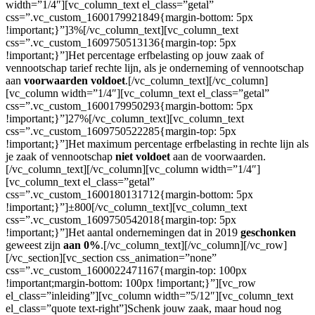
width=”1/4″][vc_column_text el_class=”getal”
css=”.vc_custom_1600179921849{margin-bottom: 5px
!important;}”]3%[/vc_column_text][vc_column_text
css=”.vc_custom_1609750513136{margin-top: 5px
!important;}”]Het percentage erfbelasting op jouw zaak of
vennootschap tarief rechte lijn, als je onderneming of vennootschap
aan
voorwaarden voldoet
.[/vc_column_text][/vc_column]
[vc_column width=”1/4″][vc_column_text el_class=”getal”
css=”.vc_custom_1600179950293{margin-bottom: 5px
!important;}”]27%[/vc_column_text][vc_column_text
css=”.vc_custom_1609750522285{margin-top: 5px
!important;}”]Het maximum percentage erfbelasting in rechte lijn als
je zaak of vennootschap
niet voldoet
aan de voorwaarden.
[/vc_column_text][/vc_column][vc_column width=”1/4″]
[vc_column_text el_class=”getal”
css=”.vc_custom_1600180131712{margin-bottom: 5px
!important;}”]
±
800[/vc_column_text][vc_column_text
css=”.vc_custom_1609750542018{margin-top: 5px
!important;}”]Het aantal ondernemingen dat in 2019
geschonken
geweest zijn
aan 0%
.[/vc_column_text][/vc_column][/vc_row]
[/vc_section][vc_section css_animation=”none”
css=”.vc_custom_1600022471167{margin-top: 100px
!important;margin-bottom: 100px !important;}”][vc_row
el_class=”inleiding”][vc_column width=”5/12″][vc_column_text
el_class=”quote text-right”]Schenk jouw zaak, maar houd nog