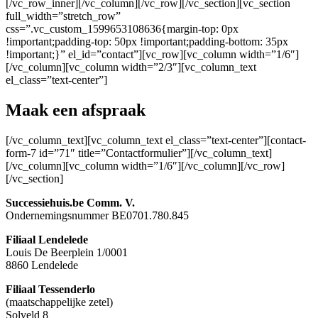
[/vc_row_inner][/vc_column][/vc_row][/vc_section][vc_section
full_width=”stretch_row”
css=”.vc_custom_1599653108636{margin-top: 0px
!important;padding-top: 50px !important;padding-bottom: 35px
!important;}” el_id=”contact”][vc_row][vc_column width=”1/6″]
[/vc_column][vc_column width=”2/3″][vc_column_text
el_class=”text-center”]
Maak een afspraak
[/vc_column_text][vc_column_text el_class=”text-center”][contact-
form-7 id=”71″ title=”Contactformulier”][/vc_column_text]
[/vc_column][vc_column width=”1/6″][/vc_column][/vc_row]
[/vc_section]
Successiehuis.be Comm. V.
Ondernemingsnummer BE0701.780.845
Filiaal Lendelede
Louis De Beerplein 1/0001
8860 Lendelede
Filiaal Tessenderlo
(maatschappelijke zetel)
Solveld 8