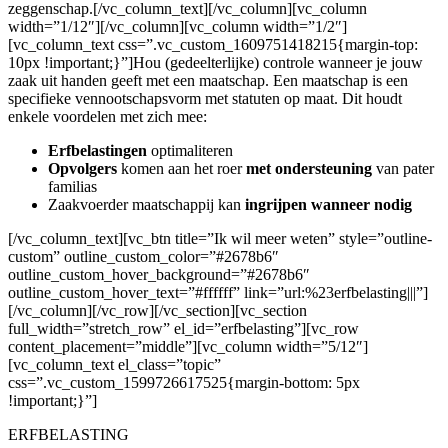
zeggenschap.[/vc_column_text][/vc_column][vc_column
width=”1/12″][/vc_column][vc_column width=”1/2″]
[vc_column_text css=”.vc_custom_1609751418215{margin-top:
10px !important;}”]Hou (gedeelterlijke) controle wanneer je jouw
zaak uit handen geeft met een maatschap. Een maatschap is een
specifieke vennootschapsvorm met statuten op maat. Dit houdt
enkele voordelen met zich mee:
Erfbelastingen
optimaliteren
Opvolgers
komen aan het roer
met ondersteuning
van pater
familias
Zaakvoerder maatschappij kan
ingrijpen wanneer nodig
[/vc_column_text][vc_btn title=”Ik wil meer weten” style=”outline-
custom” outline_custom_color=”#2678b6″
outline_custom_hover_background=”#2678b6″
outline_custom_hover_text=”#ffffff” link=”url:%23erfbelasting|||”]
[/vc_column][/vc_row][/vc_section][vc_section
full_width=”stretch_row” el_id=”erfbelasting”][vc_row
content_placement=”middle”][vc_column width=”5/12″]
[vc_column_text el_class=”topic”
css=”.vc_custom_1599726617525{margin-bottom: 5px
!important;}”]
ERFBELASTING