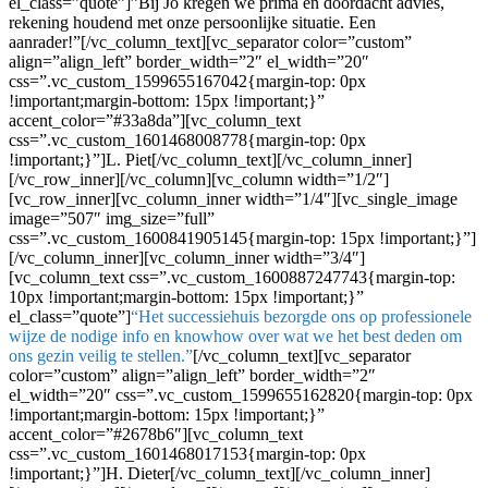
el_class=”quote”]”Bij Jo kregen we prima en doordacht advies,
rekening houdend met onze persoonlijke situatie. Een
aanrader!”[/vc_column_text][vc_separator color=”custom”
align=”align_left” border_width=”2″ el_width=”20″
css=”.vc_custom_1599655167042{margin-top: 0px
!important;margin-bottom: 15px !important;}”
accent_color=”#33a8da”][vc_column_text
css=”.vc_custom_1601468008778{margin-top: 0px
!important;}”]L. Piet[/vc_column_text][/vc_column_inner]
[/vc_row_inner][/vc_column][vc_column width=”1/2″]
[vc_row_inner][vc_column_inner width=”1/4″][vc_single_image
image=”507″ img_size=”full”
css=”.vc_custom_1600841905145{margin-top: 15px !important;}”]
[/vc_column_inner][vc_column_inner width=”3/4″]
[vc_column_text css=”.vc_custom_1600887247743{margin-top:
10px !important;margin-bottom: 15px !important;}”
el_class=”quote”]
“Het successiehuis bezorgde ons op professionele
wijze de nodige info en knowhow over wat we het best deden om
ons gezin veilig te stellen.”
[/vc_column_text][vc_separator
color=”custom” align=”align_left” border_width=”2″
el_width=”20″ css=”.vc_custom_1599655162820{margin-top: 0px
!important;margin-bottom: 15px !important;}”
accent_color=”#2678b6″][vc_column_text
css=”.vc_custom_1601468017153{margin-top: 0px
!important;}”]H. Dieter[/vc_column_text][/vc_column_inner]