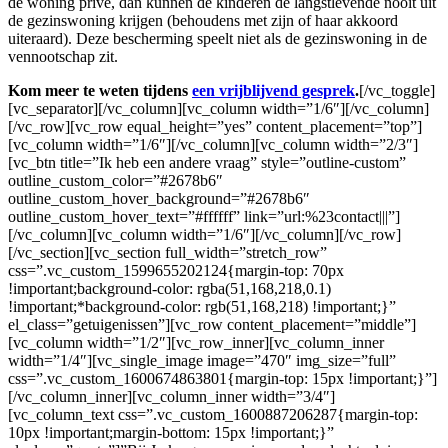
de woning privé, dan kunnen de kinderen de langstlevende nooit uit
de gezinswoning krijgen (behoudens met zijn of haar akkoord
uiteraard). Deze bescherming speelt niet als de gezinswoning in de
vennootschap zit.
Kom meer te weten tijdens
een vrijblijvend gesprek
.
[/vc_toggle]
[vc_separator][/vc_column][vc_column width=”1/6″][/vc_column]
[/vc_row][vc_row equal_height=”yes” content_placement=”top”]
[vc_column width=”1/6″][/vc_column][vc_column width=”2/3″]
[vc_btn title=”Ik heb een andere vraag” style=”outline-custom”
outline_custom_color=”#2678b6″
outline_custom_hover_background=”#2678b6″
outline_custom_hover_text=”#ffffff” link=”url:%23contact|||”]
[/vc_column][vc_column width=”1/6″][/vc_column][/vc_row]
[/vc_section][vc_section full_width=”stretch_row”
css=”.vc_custom_1599655202124{margin-top: 70px
!important;background-color: rgba(51,168,218,0.1)
!important;*background-color: rgb(51,168,218) !important;}”
el_class=”getuigenissen”][vc_row content_placement=”middle”]
[vc_column width=”1/2″][vc_row_inner][vc_column_inner
width=”1/4″][vc_single_image image=”470″ img_size=”full”
css=”.vc_custom_1600674863801{margin-top: 15px !important;}”]
[/vc_column_inner][vc_column_inner width=”3/4″]
[vc_column_text css=”.vc_custom_1600887206287{margin-top:
10px !important;margin-bottom: 15px !important;}”