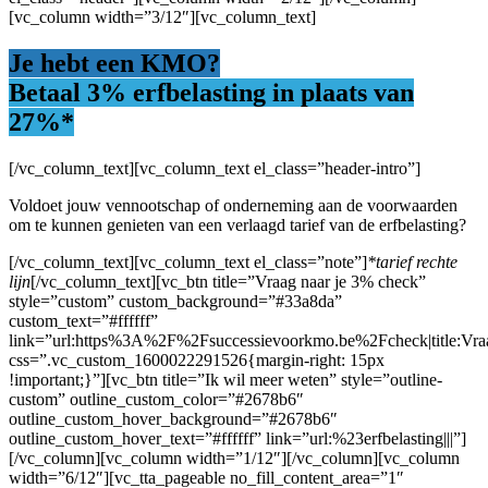
[vc_column width=”3/12″][vc_column_text]
Je hebt een KMO?
Betaal 3% erfbelasting
in plaats van
27%*
[/vc_column_text][vc_column_text el_class=”header-intro”]
Voldoet jouw vennootschap of onderneming aan de voorwaarden
om te kunnen genieten van een verlaagd tarief van de erfbelasting?
[/vc_column_text][vc_column_text el_class=”note”]
*tarief rechte
lijn
[/vc_column_text][vc_btn title=”Vraag naar je 3% check”
style=”custom” custom_background=”#33a8da”
custom_text=”#ffffff”
link=”url:https%3A%2F%2Fsuccessievoorkmo.be%2Fcheck|title:
css=”.vc_custom_1600022291526{margin-right: 15px
!important;}”][vc_btn title=”Ik wil meer weten” style=”outline-
custom” outline_custom_color=”#2678b6″
outline_custom_hover_background=”#2678b6″
outline_custom_hover_text=”#ffffff” link=”url:%23erfbelasting|||”]
[/vc_column][vc_column width=”1/12″][/vc_column][vc_column
width=”6/12″][vc_tta_pageable no_fill_content_area=”1″