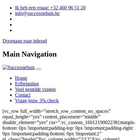
Ik heb een vraag: +32 460 96 51 20
info@successiehuis.be
Doorgaan naar inhoud
Main Navigation
Home
Erfbelasting
Veel gestelde vragen
Contact
Vraag jouw 3% check
[vc_row full_width=”stretch_row_content_no_spaces”
equal_height=”yes” content_placement=”middle”
disable_element=”yes” css=”.vc_custom_1601219002238{margin-
bottom: 0px !important;padding-top: 0px !important;padding-right:
0px !important;padding-bottom: 0px !important;}”
el_class=”header”][vc_column width=”2/12″][/vc_column]